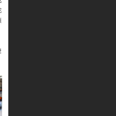
也
舵
領
捷