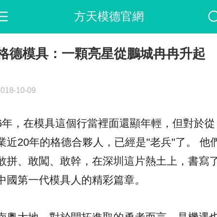
方天模德官網
格德模具：一顆亮星從鵬城冉冉升起
2018-10-09
6年，在模具這個行當裡面還顯年輕，但對於從
業近20年的格德合夥人，已經是"老兵"了。 他
敢拼、敢闖、敢幹，在深圳這片熱土上，書寫
中國第一代模具人的精彩篇章。