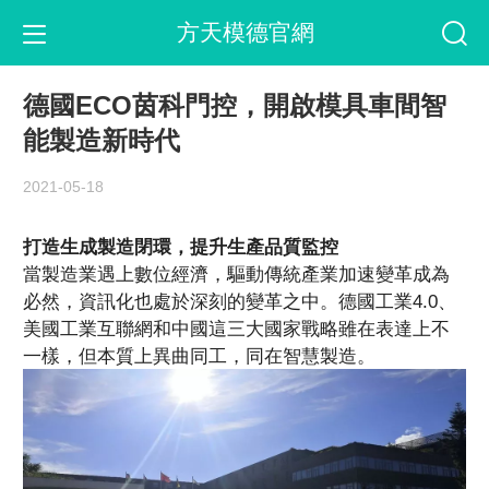
方天模德官網
德國ECO茵科門控，開啟模具車間智
能製造新時代
2021-05-18
打造生成製造閉環，提升生產品質監控
當製造業遇上數位經濟，驅動傳統產業加速變革成為
必然，資訊化也處於深刻的變革之中。德國工業4.0、
美國工業互聯網和中國這三大國家戰略雖在表達上不
一樣，但本質上異曲同工，同在智慧製造。